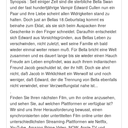
Synopsis : Seit einiger Zeit sind die sterbliche Bella Swan 
und der fast hundertjährige Vampir Edward Cullen nun ein 
Paar und ihre Liebe scheint allen Widrigkeiten stand zu 
halten. Doch just an Bellas 18.Geburtstag kommt es 
beinahe zum Eklat, als sie sich beim Auspacken ihrer 
Geschenke in den Finger schneidet. Daraufhin entscheidet 
sich Edward aus Vorsichtsgründen, aus Bellas Leben zu 
verschwinden, nicht zuletzt, weil seine Familie eh bald 
wieder einmal weiter reisen muß. Für Bella bricht eine Welt 
zusammen und es dauert lange bis sie wieder einen Hauch 
Freude am Leben empfindet, was auch ihrem indianischen 
Freund Jacob geschuldet ist, der ihr hilft. Doch sie ahnt 
nicht, daß Jacob in Wirklichkeit ein Werwolf ist und noch 
weniger, daß Edward, der die Trennung von Bella ebenfalls 
nicht verwindet, einer Verzweiflungstat nahe ist... 
.
Finden Sie Ihren nächsten Film, um ihn online anzusehen, 
und sehen Sie, auf welchen Plattformen er verfügbar ist?
Wir sind uns Ihrer Herausforderung bewusst, einen 
synchronisierten oder untertitelten Film online unter den 
unterschiedlichsten Streaming-Plattformen wie Netflix, 
YouTube, Amazon Prime Video, NOW, Apple TV und 