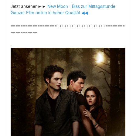
Jetzt ansehen►►
 New Moon - Biss zur Mittagsstunde 
Ganzer Film online in hoher Qualität ◀◀
===================++++++++++++++++++++========
===========
.